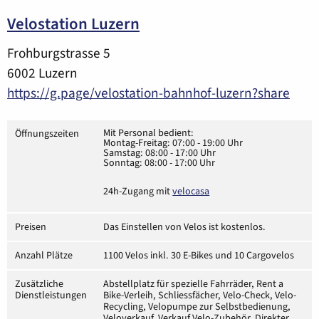
Velostation Luzern
Frohburgstrasse 5
6002 Luzern
https://g.page/velostation-bahnhof-luzern?share
Mit Personal bedient:
Öffnungszeiten
Montag-Freitag: 07:00 - 19:00 Uhr
Samstag: 08:00 - 17:00 Uhr
Sonntag: 08:00 - 17:00 Uhr
24h-Zugang mit
velocasa
Preisen
Das Einstellen von Velos ist kostenlos.
Anzahl Plätze
1100 Velos inkl. 30 E-Bikes und 10 Cargovelos
Zusätzliche
Abstellplatz für spezielle Fahrräder, Rent a
Dienstleistungen
Bike-Verleih, Schliessfächer, Velo-Check, Velo-
Recycling, Velopumpe zur Selbstbedienung,
Veloverkauf, Verkauf Velo-Zubehör, Direkter