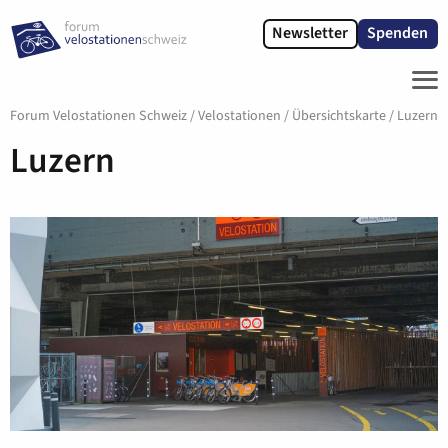
Newsletter
Spenden
ME
Forum Velostationen Schweiz
/
Velostationen
/
Übersichtskarte
/
Luzern
Luzern