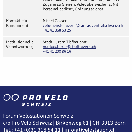
Zugang zu Gleisen, Videoüberwachung, Mit
Personal bedient, Ordnungsdienst
Kontakt (für
Michel Gasser
Kund:innen)
velodienste-luzern@caritas-zentralschweiz.ch
+41 41 368 53 25
Institutionnelle
Stadt Luzern Tiefbauamt
Verantwortung
markus.birrer@stadtluzern.ch
+41 41 208 86 16
Forum Velostationen Schweiz
c/o Pro Velo Schweiz | Birkenweg 61 | CH-3013 Bern
Tel.: +41 (0)31 318 54 11 |
info(at)velostation.ch