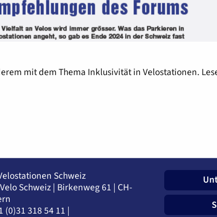
nderem mit dem Thema Inklusivität in Velostationen. Les
Velostationen Schweiz
Unt
 Velo Schweiz | Birkenweg 61 | CH-
ern
S
1 (0)31 318 54 11 |