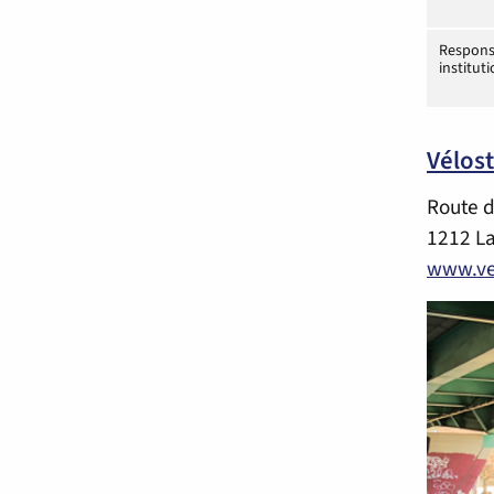
Respons
institut
Vélost
Route 
1212 L
www.ve