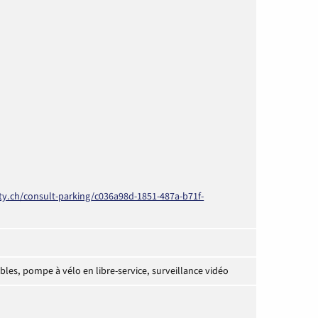
ty.ch/consult-parking/c036a98d-1851-487a-b71f-
les, pompe à vélo en libre-service, surveillance vidéo