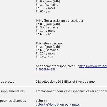
Fr. 0.- / jour (24h)
Fr. 3.- / semaine
Fr. 10.- / mois
Fr. 60.- / an
Prix vélos à assistance électrique:
Fr. 0.- / jour (24h)
Fr. 3.- / semaine
Fr. 10.- / mois
Fr. 60.- / an
Prix vélos spéciaux:
Fr. 2.- / jour (24h)
Fr. 6.- / semaine
Fr. 20.- / mois
Fr. 150.- / an
Abonnements disponibles sur
https://www.veloci
6f9956bb433f
de places
238 vélos dont 24 E-Bikes et 6 vélos-cargo
s supplémentaires
emplacement pour vélos spéciaux, casiers disponib
pour les clients·es
Velocity
velocity@fondation-parkings.ch