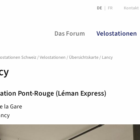
DE
FR
Kontakt
Das Forum
Velostationen
ostationen Schweiz
/
Velostationen
/
Übersichtskarte
/
Lancy
cy
tation Pont-Rouge (Léman Express)
e la Gare
ancy