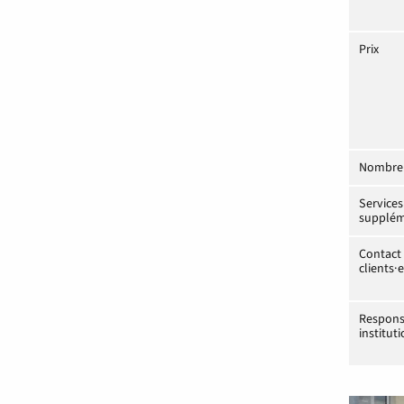
Prix
Nombre 
Services
supplém
Contact 
clients·
Respons
institut