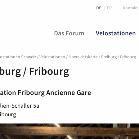
DE
FR
Kontakt
Das Forum
Velostationen
ostationen Schweiz
/
Velostationen
/
Übersichtskarte
/
Freiburg / Fribourg
burg / Fribourg
tation Fribourg Ancienne Gare
lien-Schaller 5a
ibourg