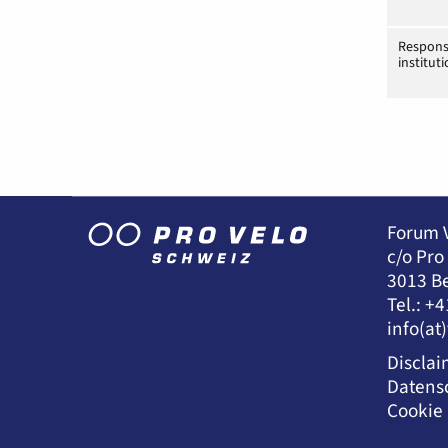
Respons
institut
Forum 
c/o Pro
3013 B
Tel.: +4
info(at
Disclai
Datens
Cookie 