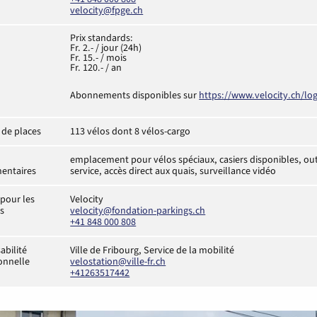
velocity@fpge.ch
Prix standards:
Fr. 2.- / jour (24h)
Fr. 15.- / mois
Fr. 120.- / an
Abonnements disponibles sur
https://www.velocity.ch/log
de places
113 vélos dont 8 vélos-cargo
emplacement pour vélos spéciaux, casiers disponibles, outi
entaires
service, accès direct aux quais, surveillance vidéo
pour les
Velocity
es
velocity@fondation-parkings.ch
+41 848 000 808
abilité
Ville de Fribourg, Service de la mobilité
ionnelle
velostation@ville-fr.ch
+41263517442