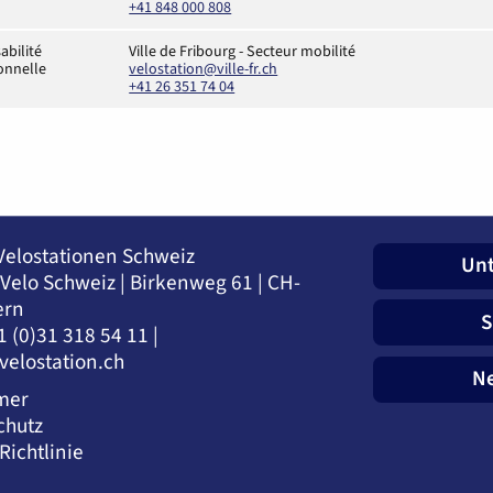
+41 848 000 808
abilité
Ville de Fribourg - Secteur mobilité
ionnelle
velostation@ville-fr.ch
+41 26 351 74 04
Velostationen Schweiz
Unt
 Velo Schweiz | Birkenweg 61 | CH-
ern
S
1 (0)31 318 54 11 |
)velostation.ch
Ne
mer
chutz
Richtlinie